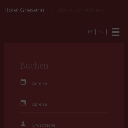
Hotel Grieserin
| St. Anton am Arlberg
DE
EN
Buchen