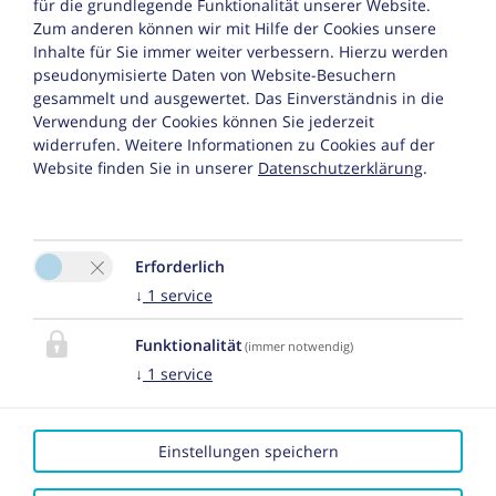
für die grundlegende Funktionalität unserer Website.
Zum anderen können wir mit Hilfe der Cookies unsere
6580 St. Anton am Arlberg
Inhalte für Sie immer weiter verbessern. Hierzu werden
pseudonymisierte Daten von Website-Besuchern
Tel. :
+43 5446 2720
gesammelt und ausgewertet. Das Einverständnis in die
Fax : +43 5446 272025
Verwendung der Cookies können Sie jederzeit
widerrufen. Weitere Informationen zu Cookies auf der
E-Mail:
office@grieserin.at
Website finden Sie in unserer
Datenschutzerklärung
.
Facebook
Erforderlich
↓
1
service
Funktionalität
(immer notwendig)
↓
1
service
Bitte aktivieren Sie in den Cookie Einstellungen die
Option "Funktionalität" für die korrekte Map-
Darstellung
Einstellungen speichern
Cookie Einstellungen