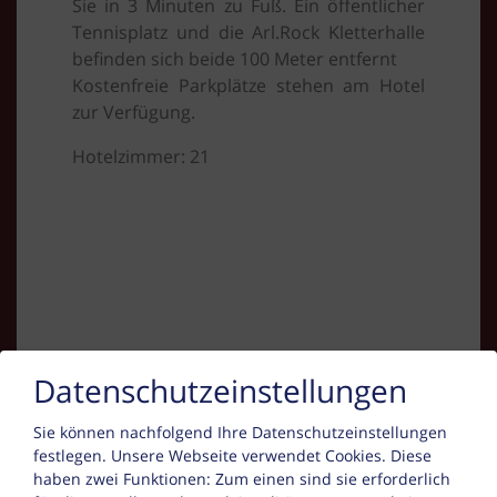
Sie in 3 Minuten zu Fuß. Ein öffentlicher
Tennisplatz und die Arl.Rock Kletterhalle
befinden sich beide 100 Meter entfernt
Kostenfreie Parkplätze stehen am Hotel
zur Verfügung.
Hotelzimmer: 21
Kontakt
Datenschutzeinstellungen
Sie können nachfolgend Ihre Datenschutzeinstellungen
Brigitte Tafeit
festlegen.
Unsere Webseite verwendet Cookies. Diese
haben zwei Funktionen: Zum einen sind sie erforderlich
im Gries 2