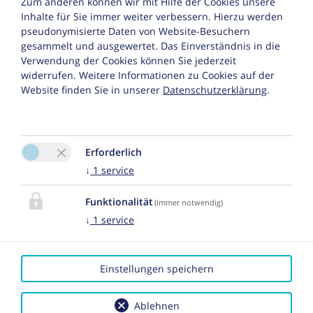
Zum anderen können wir mit Hilfe der Cookies unsere
6580 St. Anton am Arlberg
Inhalte für Sie immer weiter verbessern. Hierzu werden
pseudonymisierte Daten von Website-Besuchern
Tel. :
+43 5446 2720
gesammelt und ausgewertet. Das Einverständnis in die
Fax : +43 5446 272025
Verwendung der Cookies können Sie jederzeit
widerrufen. Weitere Informationen zu Cookies auf der
E-Mail:
office@grieserin.at
Website finden Sie in unserer
Datenschutzerklärung
.
Facebook
Erforderlich
↓
1
service
Funktionalität
(immer notwendig)
↓
1
service
Bitte aktivieren Sie in den Cookie Einstellungen die
Option "Funktionalität" für die korrekte Map-
Darstellung
Einstellungen speichern
Cookie Einstellungen
Ablehnen