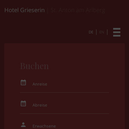
Hotel Grieserin
| St. Anton am Arlberg
DE
EN
Buchen